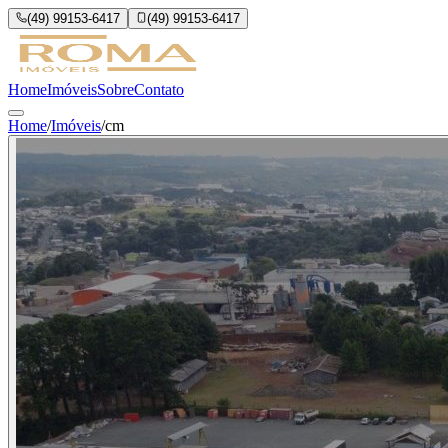
(49) 99153-6417
(49) 99153-6417
Home
Imóveis
Sobre
Contato
Home
/
Imóveis
/
cm