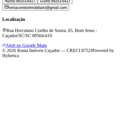
(49) 99153-6417
(49) 99153-6417
romacorretorimobiliario@gmail.com
Localização
Rua Herculano Coelho de Souza, 65, Bom Jesus -
Caçador/SC/SC 89504-610
Abrir no Google Maps
©
2026
Roma Imóveis Caçador
—
CRECI 8752J
Powered by
Hyberica