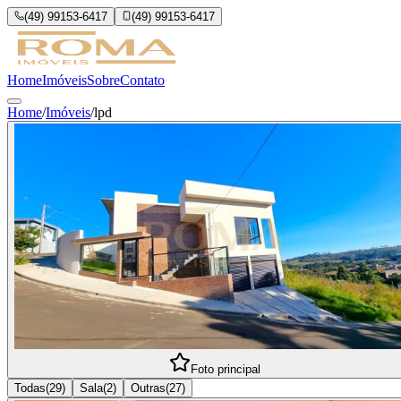
(49) 99153-6417
(49) 99153-6417
Home
Imóveis
Sobre
Contato
Home
/
Imóveis
/
lpd
Foto principal
Todas
(
29
)
Sala
(
2
)
Outras
(
27
)