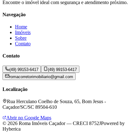
Encontre o imóvel ideal com segurança e atendimento próximo.
Navegação
Home
Imóveis
Sobre
Contato
Contato
(49) 99153-6417
(49) 99153-6417
romacorretorimobiliario@gmail.com
Localização
Rua Herculano Coelho de Souza, 65, Bom Jesus -
Caçador/SC/SC 89504-610
Abrir no Google Maps
©
2026
Roma Imóveis Caçador
—
CRECI 8752J
Powered by
Hyberica