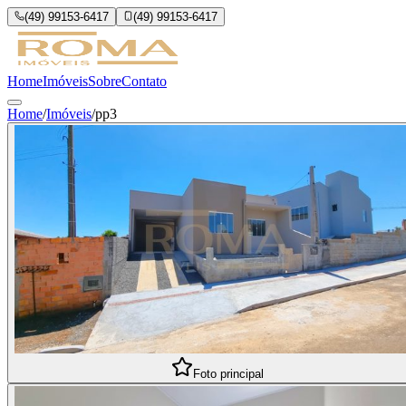
(49) 99153-6417
(49) 99153-6417
Home
Imóveis
Sobre
Contato
Home
/
Imóveis
/
pp3
Foto principal