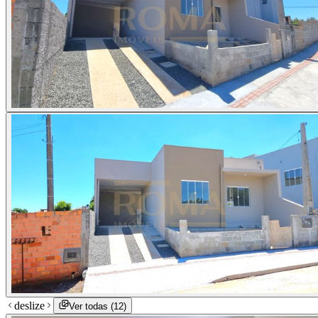
deslize
Ver todas (
12
)