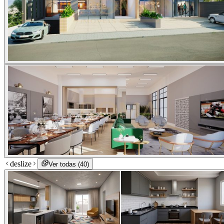
deslize
Ver todas (
40
)