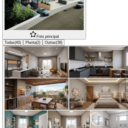
Foto principal
Todas
(
40
)
Planta
(
2
)
Outras
(
38
)