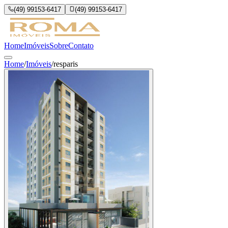
(49) 99153-6417
(49) 99153-6417
Home
Imóveis
Sobre
Contato
Home
/
Imóveis
/
resparis