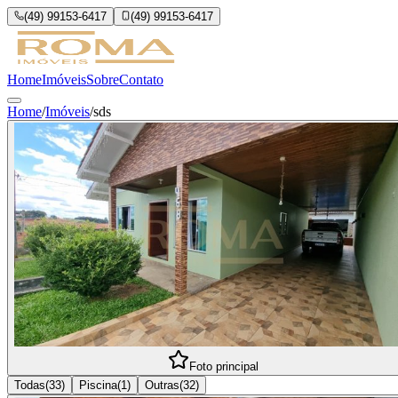
(49) 99153-6417
(49) 99153-6417
Home
Imóveis
Sobre
Contato
Home
/
Imóveis
/
sds
Foto principal
Todas
(
33
)
Piscina
(
1
)
Outras
(
32
)