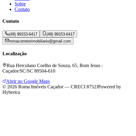
Sobre
Contato
Contato
(49) 99153-6417
(49) 99153-6417
romacorretorimobiliario@gmail.com
Localização
Rua Herculano Coelho de Souza, 65, Bom Jesus -
Caçador/SC/SC 89504-610
Abrir no Google Maps
©
2026
Roma Imóveis Caçador
—
CRECI 8752J
Powered by
Hyberica